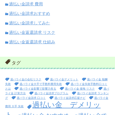
過払い金請求 費用
過払い金請求おすすめ
過払い金請求してみた
過払い金返還請求 リスク
過払い金返還請求 仕組み
タグ
過バライ金の会社リスク
過バライ金デメリット
過バライ金 報酬
失敗
過バライ金大手で手数料費用失敗
過バライ金失敗手数料口コミ
とは
過バライ金影響で影響力有る
過バライ金 後悔 リスク
過バ
ライ金 計算方法
過バライ金請求プログラム
過バライ金請求 ランキン
グ
過バライ金請求 口コミ
過バライ金請求応援ナビ
過バライ金
過払い金 デメリッ
費用 大手 失敗
ト