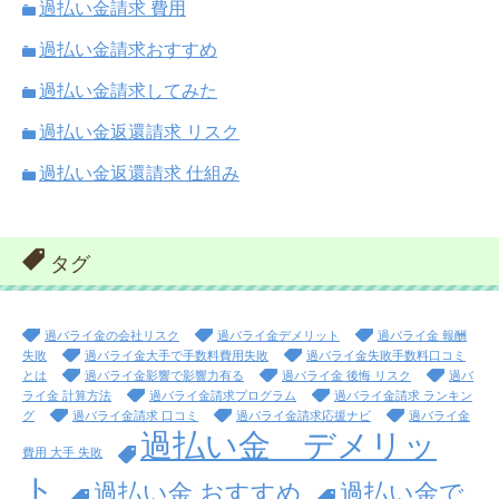
過払い金請求 費用
過払い金請求おすすめ
過払い金請求してみた
過払い金返還請求 リスク
過払い金返還請求 仕組み
タグ
過バライ金の会社リスク
過バライ金デメリット
過バライ金 報酬
失敗
過バライ金大手で手数料費用失敗
過バライ金失敗手数料口コミ
とは
過バライ金影響で影響力有る
過バライ金 後悔 リスク
過バ
ライ金 計算方法
過バライ金請求プログラム
過バライ金請求 ランキン
グ
過バライ金請求 口コミ
過バライ金請求応援ナビ
過バライ金
過払い金 デメリッ
費用 大手 失敗
ト
過払い金 おすすめ
過払い金で