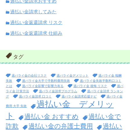
過払い金請求おすすめ
過払い金請求してみた
過払い金返還請求 リスク
過払い金返還請求 仕組み
タグ
過バライ金の会社リスク
過バライ金デメリット
過バライ金 報酬
失敗
過バライ金大手で手数料費用失敗
過バライ金失敗手数料口コミ
とは
過バライ金影響で影響力有る
過バライ金 後悔 リスク
過バ
ライ金 計算方法
過バライ金請求プログラム
過バライ金請求 ランキン
グ
過バライ金請求 口コミ
過バライ金請求応援ナビ
過バライ金
過払い金 デメリッ
費用 大手 失敗
ト
過払い金 おすすめ
過払い金で
詐欺
過払い金の弁護士費用
過払い